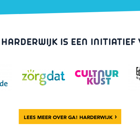
 HARDERWIJK IS EEN INITIATIEF
LEES MEER
OVER GA! HARDERWIJK