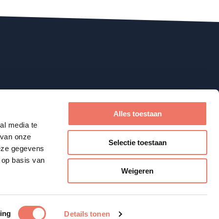
Alles toestaan
al media te
 van onze
Selectie toestaan
deze gegevens
 op basis van
Weigeren
Website: OrangeTalent
ing
Details tonen