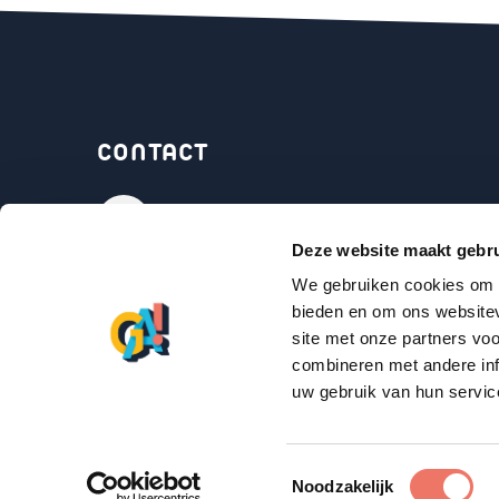
CONTACT
Bel onze coaches
Deze website maakt gebru
We gebruiken cookies om c
Mail ons:
info@gaharderwijk.nl
bieden en om ons websitev
site met onze partners vo
combineren met andere inf
uw gebruik van hun servic
Toestemmingsselectie
Privacy policy
Sitemap
Downloads
Coo
Noodzakelijk