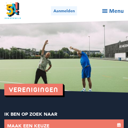
Menu
Aanmelden
Activiteiten / aanmelden
Wie we zijn
Wat we doen
Voor organisaties
Nieuws
VERENIGINGEN
Contact
SEARCH_FORM_ACTIVITY
IK BEN OP ZOEK NAAR
Bel ons
Mail ons
MAAK EEN KEUZE