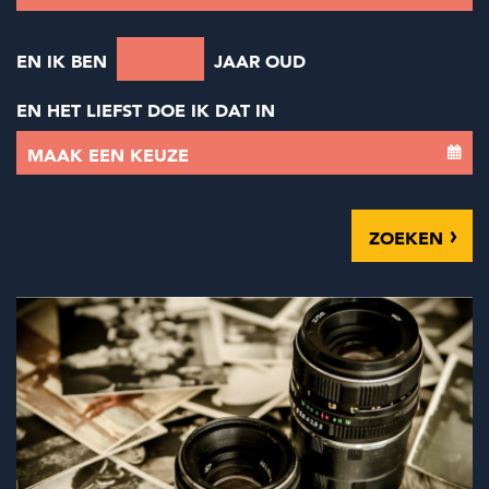
Zoeken
Zoeken
Organisatie login
SEARCH_FORM_AGE
EN IK BEN
JAAR OUD
SEARCH_FORM_CITY
EN HET LIEFST DOE IK DAT IN
MAAK EEN KEUZE
ZOEKEN