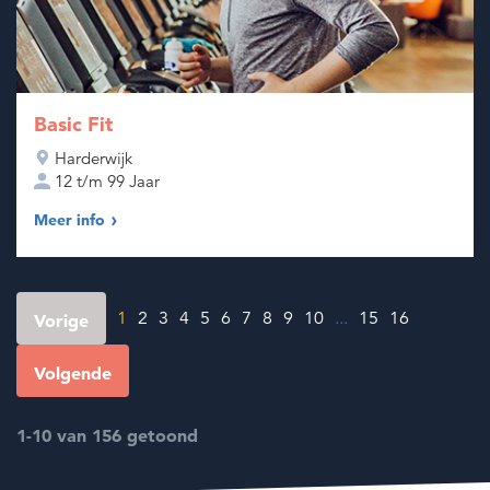
Basic Fit
Harderwijk
12 t/m 99 Jaar
Meer info
1
2
3
4
5
6
7
8
9
10
...
15
16
Vorige
Volgende
1-10 van 156 getoond