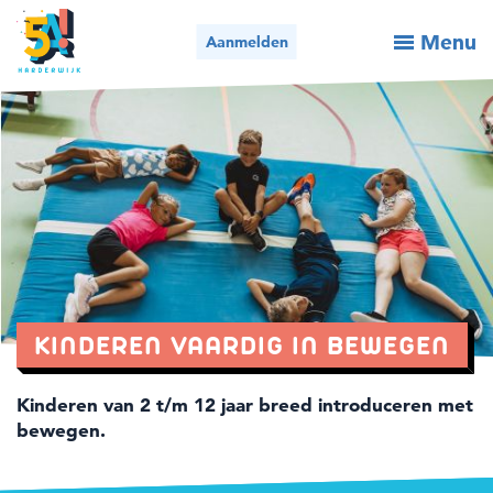
Menu
Aanmelden
Activiteiten / aanmelden
Wie we zijn
Wat we doen
Voor organisaties
Nieuws
KINDEREN VAARDIG IN BEWEGEN
Contact
Kinderen van 2 t/m 12 jaar breed introduceren met
bewegen.
Bel ons
Mail ons