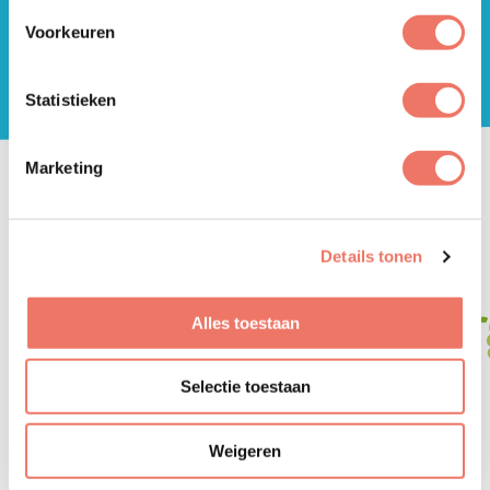
Sam& voor alle kinderen
Voorkeuren
Meer info
Statistieken
Marketing
GA! HARDERWIJK IS EEN INITIATIEF
VAN
Details tonen
Alles toestaan
Selectie toestaan
Weigeren
LEES MEER