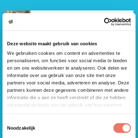
Zoeken
Zoeken
Organisatie login
Bewegingsonderwijs
Meer info
Deze website maakt gebruik van cookies
We gebruiken cookies om content en advertenties te
Bewegend Leren
Meer info
personaliseren, om functies voor social media te bieden
en om ons websiteverkeer te analyseren. Ook delen we
informatie over uw gebruik van onze site met onze
partners voor social media, adverteren en analyse. Deze
Junior Sportcoaches
Meer info
partners kunnen deze gegevens combineren met andere
informatie die u aan ze heeft verstrekt of die ze hebben
verzameld op basis van uw gebruik van hun services.
Kinderopvang en
Meer
peuterspeelzalen
info
Toestemmingsselectie
Noodzakelijk