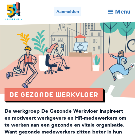
Menu
Aanmelden
Activiteiten / aanmelden
Wie we zijn
Wat we doen
Voor organisaties
Nieuws
DE GEZONDE WERKVLOER
Contact
De werkgroep De Gezonde Werkvloer inspireert
en motiveert werkgevers en HR-medewerkers om
te werken aan een gezonde en vitale organisatie.
Bel ons
Mail ons
Want gezonde medewerkers zitten beter in hun