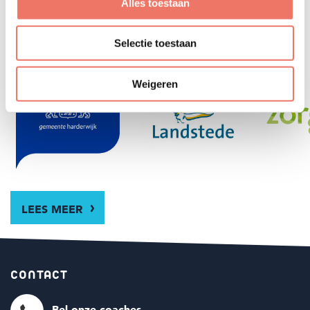
Alles toestaan
GA! HARDERWIJK IS EEN INITIATIEF
VAN
Selectie toestaan
Weigeren
LEES MEER
CONTACT
Bel onze coaches