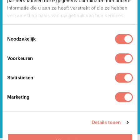
partners kunnen deze gegevens combineren met andere
informatie die u aan ze heeft verstrekt of die ze hebben
Gezonde voeding
verzameld op basis van uw gebruik van hun services.
Meer info
Toestemmingsselectie
Noodzakelijk
Gezonde loopbaan
Meer info
Voorkeuren
Mentaal gezond
Statistieken
Meer info
Marketing
Over ons
Meer info
Details tonen