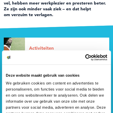
vel, hebben meer werkplezier en presteren beter.
Zoeken
Zoeken
Organisatie login
Ze zijn ook minder vaak ziek – en dat helpt
om verzuim te verlagen.
Activiteiten
Meer info
Financieel gezond
Deze website maakt gebruik van cookies
Meer info
We gebruiken cookies om content en advertenties te
personaliseren, om functies voor social media te bieden
en om ons websiteverkeer te analyseren. Ook delen we
Fysiek gezond
informatie over uw gebruik van onze site met onze
Meer info
partners voor social media, adverteren en analyse. Deze