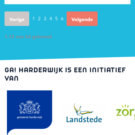
1
2
3
4
5
6
Vorige
Volgende
1-12 van 62 getoond
GA! HARDERWIJK IS EEN INITIATIEF
VAN