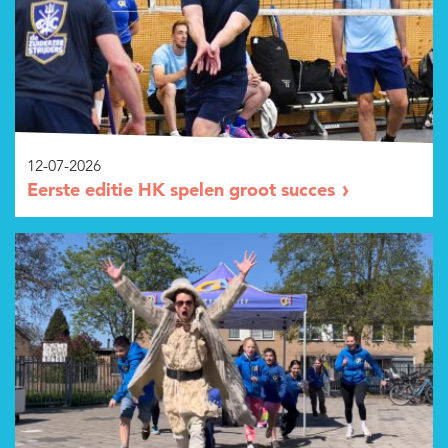
Zoeken
Zoeken
Organisatie login
12-07-2026
Eerste editie HK spelen groot succes