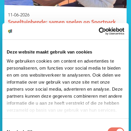
11-06-2026
Speeltuinbende: samen spelen op Sportpark
Slingerbos
Deze website maakt gebruik van cookies
We gebruiken cookies om content en advertenties te
personaliseren, om functies voor social media te bieden
en om ons websiteverkeer te analyseren. Ook delen we
informatie over uw gebruik van onze site met onze
partners voor social media, adverteren en analyse. Deze
partners kunnen deze gegevens combineren met andere
informatie die u aan ze heeft verstrekt of die ze hebben
verzameld op basis van uw gebruik van hun services.
15-05-2026
Winnaars Gezonde Schoolkantine challenge
Toestemmingsselectie