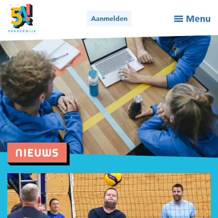
Menu
Aanmelden
Activiteiten / aanmelden
Wie we zijn
Wat we doen
Voor organisaties
Nieuws
NIEUWS
Contact
Bel ons
Mail ons