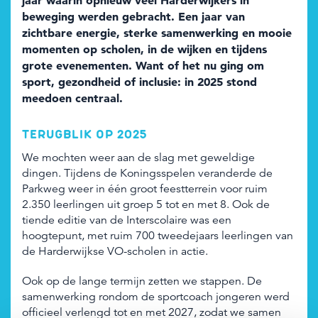
jaar waarin opnieuw veel Harderwijkers in
Zoeken
beweging werden gebracht. Een jaar van
Zoeken
Organisatie login
zichtbare energie, sterke samenwerking en mooie
momenten op scholen, in de wijken en tijdens
grote evenementen. Want of het nu ging om
sport, gezondheid of inclusie: in 2025 stond
meedoen centraal.
TERUGBLIK OP 2025
We mochten weer aan de slag met geweldige
dingen. Tijdens de Koningsspelen veranderde de
Parkweg weer in één groot feestterrein voor ruim
2.350 leerlingen uit groep 5 tot en met 8. Ook de
tiende editie van de Interscolaire was een
hoogtepunt, met ruim 700 tweedejaars leerlingen van
de Harderwijkse VO-scholen in actie.
Ook op de lange termijn zetten we stappen. De
samenwerking rondom de sportcoach jongeren werd
officieel verlengd tot en met 2027, zodat we samen