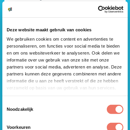
met de VO-scholen en de gemeente kunnen blijven
investeren in beweging, ontmoeting en
ondersteuning voor jongeren. Daarnaast gingen we
met de campagne
Lekker lunchen, thuis en op school
op basisscholen aan de slag met gezondere keuzes
Deze website maakt gebruik van cookies
voor kinderen en gezinnen. Enkele hoogtepunten van
We gebruiken cookies om content en advertenties te
het afgelopen jaar.
personaliseren, om functies voor social media te bieden
en om ons websiteverkeer te analyseren. Ook delen we
WE DOEN HET SAMEN
informatie over uw gebruik van onze site met onze
partners voor social media, adverteren en analyse. Deze
Die resultaten worden niet alleen behaald door onze
partners kunnen deze gegevens combineren met andere
coaches, maar ook door de samenwerking met
informatie die u aan ze heeft verstrekt of die ze hebben
scholen, verenigingen, maatschappelijke partners en
de gemeente. Juist die samenwerking maakt het
verzameld op basis van uw gebruik van hun services.
mogelijk om echt verschil te maken.
Toestemmingsselectie
LEES ONS JAARVERSLAG 2025
Noodzakelijk
Blik met ons terug op 2025 met dit jaarverslag. Een
verzameling mooie voorbeelden, inspirerende
Voorkeuren