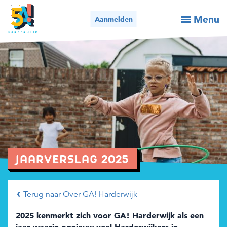
Menu
Aanmelden
Activiteiten / aanmelden
Wie we zijn
Wat we doen
Voor organisaties
Nieuws
JAARVERSLAG 2025
Contact
Terug naar Over GA! Harderwijk
Bel ons
Mail ons
2025 kenmerkt zich voor GA! Harderwijk als een