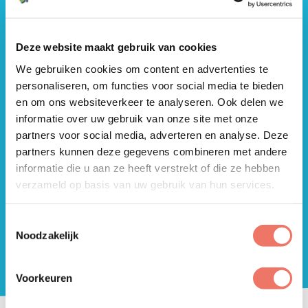
Zoeken
uitgangspunt geweest dat de invloed van het
Zoeken
Organisatie login
bedrijventerrein op de omringende natuurwaarden
zoveel mogelijk moet worden beperkt, en dat voor
Deze website maakt gebruik van cookies
zover mogelijk, wordt gestreefd naar behoud en
We gebruiken cookies om content en advertenties te
ontwikkeling van natuurwaarden op het terrein zelf.
personaliseren, om functies voor social media te bieden
Daarom is gekozen om bij de ontwikkeling van
en om ons websiteverkeer te analyseren. Ook delen we
Lorentz III de bestaande houtwal langs het Perickpad
in te passen in het nieuwe ontwerp. Het is ons nog
informatie over uw gebruik van onze site met onze
niet gelukt om te achterhalen wat de
partners voor social media, adverteren en analyse. Deze
cultuurhistorische waarde is van deze houtwal. Kun jij
partners kunnen deze gegevens combineren met andere
ons daarmee verder helpen? Laat het weten via
informatie die u aan ze heeft verstrekt of die ze hebben
info@deparkmanagers.nl
verzameld op basis van uw gebruik van hun services.
Lorentz III: waar werken en natuur
Toestemmingsselectie
samengaan #groenbedrijventerrein
Noodzakelijk
#natuurinclusief #samensterk
Voorkeuren