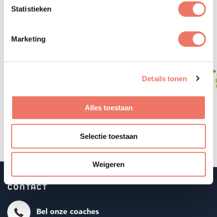
GA! HARDERWIJK IS EEN INITIATIEF
Statistieken
VAN
Marketing
Details tonen
Alles toestaan
Selectie toestaan
LEES MEER
Weigeren
CONTACT
Bel onze coaches