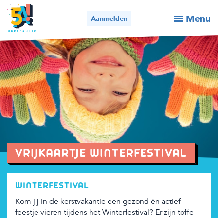
Menu
Aanmelden
Activiteiten / aanmelden
Wie we zijn
Wat we doen
Voor organisaties
Nieuws
VRIJKAARTJE WINTERFESTIVAL
Contact
WINTERFESTIVAL
Kom jij in de kerstvakantie een gezond én actief
Bel ons
Mail ons
feestje vieren tijdens het Winterfestival? Er zijn toffe