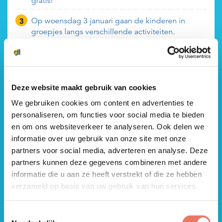
gratis!
Op woensdag 3 januari gaan de kinderen in
groepjes langs verschillende activiteiten.
IK WIL EEN VRIJKAARTJE VOOR
HET WINTERFESTIVAL
Deze website maakt gebruik van cookies
Na het invullen van onderstaand formulier heb
We gebruiken cookies om content en advertenties te
gratis
jij
toegang tot het Winterfestival.
personaliseren, om functies voor social media te bieden
Emailadres
*
en om ons websiteverkeer te analyseren. Ook delen we
informatie over uw gebruik van onze site met onze
partners voor social media, adverteren en analyse. Deze
partners kunnen deze gegevens combineren met andere
Herhaal emailadres
*
informatie die u aan ze heeft verstrekt of die ze hebben
verzameld op basis van uw gebruik van hun services.
Voor- en achternaam
*
Toestemmingsselectie