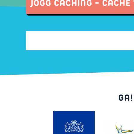
JOGG CACHING - CACHE 
GA!