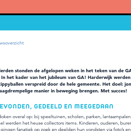
wsoverzicht
ierden stonden de afgelopen weken in het teken van de G
. In het kader van het jubileum van GA! Harderwijk werden
skippyballen verspreid door de hele gemeente. Het doel: j
laagdrempelige manier in beweging brengen. Met succes!
EVONDEN, GEDEELD EN MEEGEDAAN
oken overal op: bij speeltuinen, scholen, parken, lantaarnpalen
el werden het heuse collectors items. Kinderen, ouderen, bure
gingen fanatiek op zoek en deelden hun vondsten via foto’s e