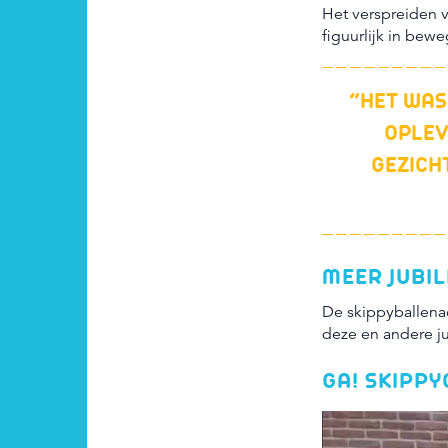
Het verspreiden v
figuurlijk in bew
“HET WAS
OPLEV
GEZICH
MEER JUBI
Bekijk groot
De skippyballenac
deze en andere ju
GA! SKIPP