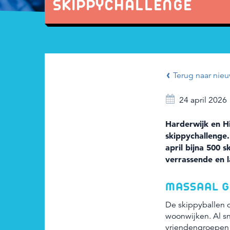
SKIPPYCHALLENGE
Terug naar nieu
24 april 2026
Harderwijk en H
skippychallenge
april bijna 500 
verrassende en 
MASSAAL G
De skippyballen d
woonwijken. Al sn
vriendengroepen 