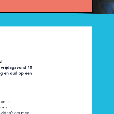
A!
 vrijdagavond 10
ong en oud op een
 en in
n en
n video’s om mee