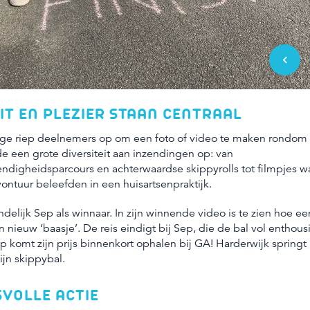
Vori
IT EN PLEZIER STAAN CENTRAAL
ge riep deelnemers op om een foto of video te maken rondo
rde een grote diversiteit aan inzendingen op: van
ndigheidsparcours en achterwaardse skippyrolls tot filmpjes w
vontuur beleefden in een huisartsenpraktijk.
ndelijk Sep als winnaar. In zijn winnende video is te zien hoe e
n nieuw ‘baasje’. De reis eindigt bij Sep, die de bal vol enthou
p komt zijn prijs binnenkort ophalen bij GA! Harderwijk springt
zijn skippybal.
SVOLLE ACTIE