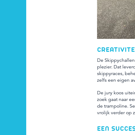
CREATIVITE
De Skippychallen
plezier. Dat leve
skippyraces, behe
zelfs een eigen a
De jury koos uitei
zoek gaat naar ee
de trampoline. Se
vrolijk verder op 
EEN SUCCE