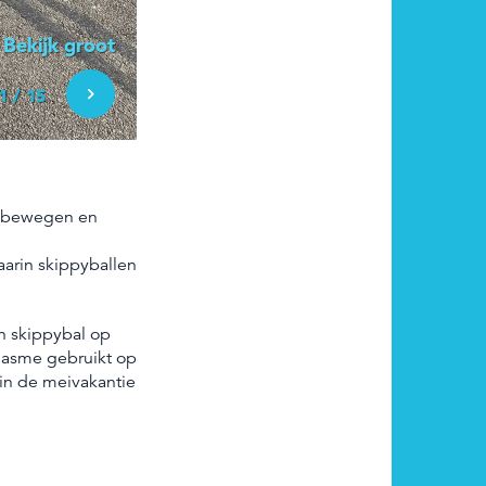
Bekijk groot
1
/
15
ge
Volgende
m bewegen en
aarin skippyballen
en skippybal op
siasme gebruikt op
 in de meivakantie