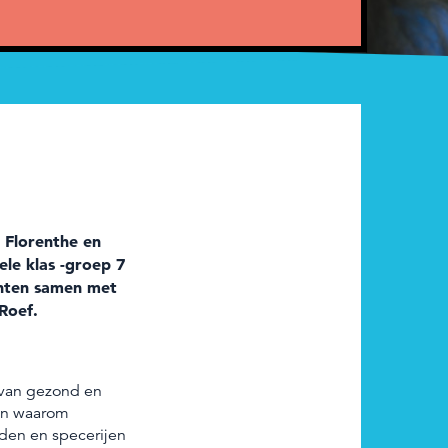
 Florenthe en
le klas -groep 7
chten samen met
Roef.
van gezond en
 en waarom
iden en specerijen