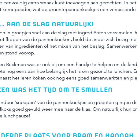
e eenvoudig extra smaak kunt toevoegen aan gerechten. In he
 kerriepoeder, wat de groentepannenkoekjes een verrassende 
… AAN DE SLAG NATUURLIJK!
n in groepjes snel aan de slag met ingrediënten verzamelen. 
et flippen van de pannenkoeken, hield de ander zich bezig met
gen van ingrediënten of het mixen van het beslag. Samenwerke
ken stond voorop.
n Reckman was er ook bij om een handje te helpen en de kind
stipte nog eens aan hoe belangrijk het is om gezond te lunchen. 
e naast het leren koken ook nog eens goed samenwerkten en ple
KEN WAS HET TIJD OM TE SMULLEN
sendoor ‘snoepen’ van de pannenkoekjes en groenten gingen d
fkoks goed gevuld weer mee naar de klas. Om natuurlijk hun cre
de lunchpauze!
 DERDE PLAATS VOOR BRAM EN HANNAH