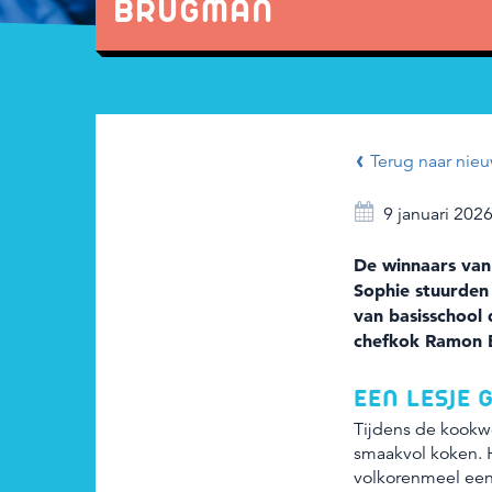
BRUGMAN
Terug naar nieu
9 januari 202
De winnaars van
Sophie stuurden
van basisschool 
chefkok Ramon B
EEN LESJE
Tijdens de kookw
smaakvol koken. H
volkorenmeel een 