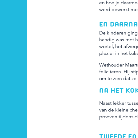
en hoe je daarme
werd gewerkt met
EN DAARNA
De kinderen ginge
handig was met h
wortel, het afwe
plezier in het ko
Wethouder Maarte
feliciteren. Hij 
om te zien dat z
NA HET KO
Naast lekker tus
van de kleine che
proeven tijdens 
TWEEDE EN