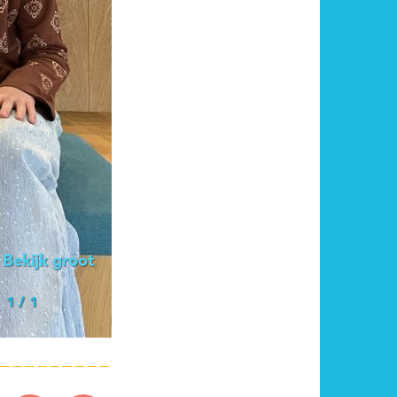
Bekijk groot
1
/
1