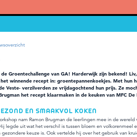
wsoverzicht
6
 de Groentechallenge van GA! Harderwijk zijn bekend! Liv,
 het winnende recept in: groentepannenkoekjes. Met hun he
de Veste- verzilverden ze vrijdagochtend hun prijs. Ze mo
rugman het recept klaarmaken in de keuken van MFC De 
 GEZOND EN SMAAKVOL KOKEN
orkshop nam Ramon Brugman de leerlingen mee in de wereld 
ij legde uit wat het verschil is tussen bloem en volkorenmeel
gezondere keuze is. Ook vertelde hij over het gebruik van kru