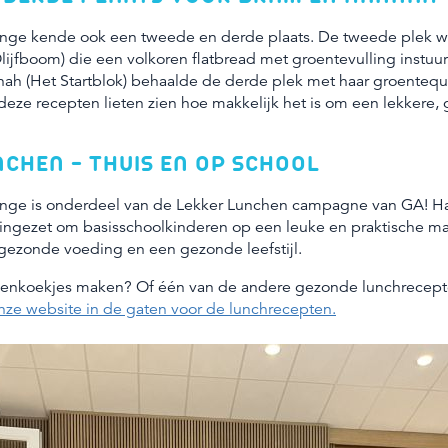
nge kende ook een tweede en derde plaats. De tweede plek w
lijfboom) die een volkoren flatbread met groentevulling instuu
nah (Het Startblok) behaalde de derde plek met haar groenteq
eze recepten lieten zien hoe makkelijk het is om een lekkere,
NCHEN – THUIS EN OP SCHOOL
nge is onderdeel van de Lekker Lunchen campagne van GA! Ha
ngezet om basisschoolkinderen op een leuke en praktische man
gezonde voeding en een gezonde leefstijl.
enkoekjes maken? Of één van de andere gezonde lunchrecep
e website in de gaten voor de lunchrecepten.