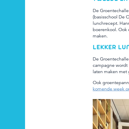
De Groentechalle
(basisschool De O
lunchrecept. Han
boerenkool. Ook d
maken.
LEKKER LU
De Groentechalle
campagne wordt i
laten maken met 
Ook groentepann
komende week onz