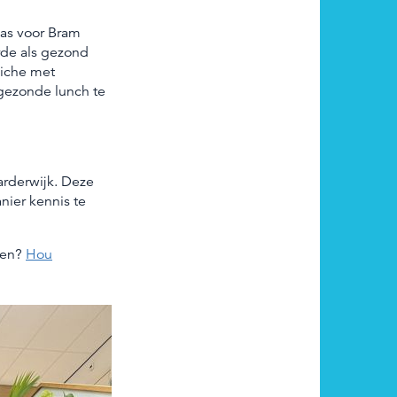
as voor Bram
rde als gezond
uiche met
 gezonde lunch te
rderwijk. Deze
ier kennis te
ten?
Hou