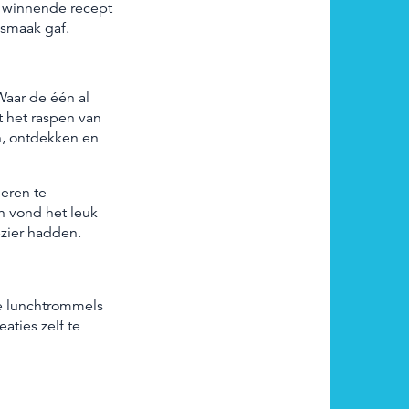
t winnende recept
smaak gaf.
Waar de één al
 het raspen van
n, ontdekken en
eren te
En vond het leuk
zier hadden.
e lunchtrommels
aties zelf te