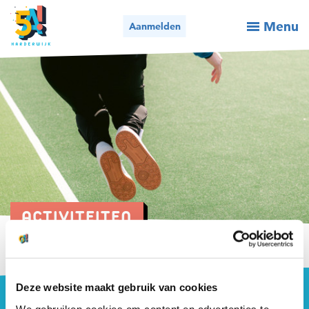
Menu
Aanmelden
Activiteiten / aanmelden
Wie we zijn
Wat we doen
Voor organisaties
Nieuws
ACTIVITEITEN
Contact
Bel ons
Mail ons
Deze website maakt gebruik van cookies
We gebruiken cookies om content en advertenties te