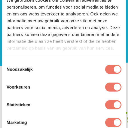
Zoeken
Zoeken
Organisatie login
personaliseren, om functies voor social media te bieden
Beweegroute Lorentz
Meer info
en om ons websiteverkeer te analyseren. Ook delen we
informatie over uw gebruik van onze site met onze
partners voor social media, adverteren en analyse. Deze
partners kunnen deze gegevens combineren met andere
Sportdag
informatie die u aan ze heeft verstrekt of die ze hebben
Meer info
verzameld op basis van uw gebruik van hun services.
Toestemmingsselectie
Noodzakelijk
GA! HARDERWIJK IS EEN INITIATIEF
VAN
Voorkeuren
Statistieken
Marketing