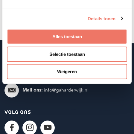
Details tonen
LEES MEER
Alles toestaan
Selectie toestaan
CONTACT
Bel onze coaches
Weigeren
Mail ons:
info@gaharderwijk.nl
VOLG ONS