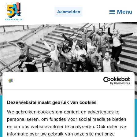
Menu
Aanmelden
Activiteiten / aanmelden
Wie we zijn
Wat we doen
Voor organisaties
Nieuws
CONTACT VERZONDEN
Deze website maakt gebruik van cookies
Contact
We gebruiken cookies om content en advertenties te
Terug naar Contact
personaliseren, om functies voor social media te bieden
en om ons websiteverkeer te analyseren. Ook delen we
Bel ons
Mail ons
Bedankt voor je bericht, wij proberen zo snel mogelijk
informatie over uw gebruik van onze site met onze
op je mail te reageren!