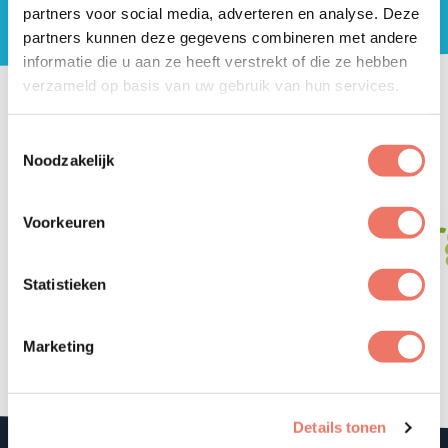
Zoeken
partners voor social media, adverteren en analyse. Deze
Zoeken
Organisatie login
partners kunnen deze gegevens combineren met andere
informatie die u aan ze heeft verstrekt of die ze hebben
verzameld op basis van uw gebruik van hun services.
GA! HARDERWIJK IS EEN INITIATIEF
VAN
Toestemmingsselectie
Noodzakelijk
Voorkeuren
Statistieken
Marketing
LEES MEER
Details tonen