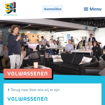
Menu
Aanmelden
Activiteiten / aanmelden
Wie we zijn
Wat we doen
Voor organisaties
Nieuws
VOLWASSENEN
Contact
Terug naar Voor wie wij er zijn
Bel ons
Mail ons
VOLWASSENEN